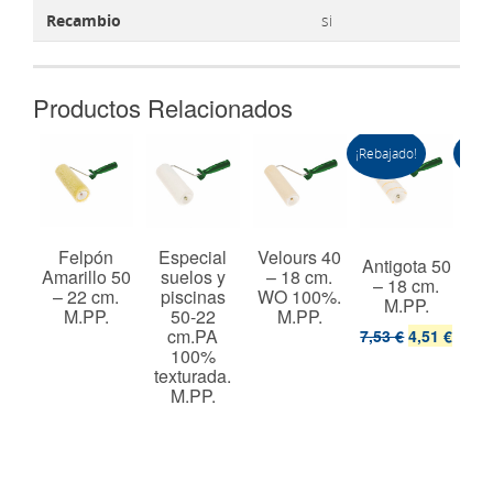
Recambio
si
Productos Relacionados
¡Rebajado!
¡Reba
 60
Felpón
Especial
Velours 40
Antigota 50
Ant
cm.
Amarillo 50
suelos y
– 18 cm.
– 18 cm.
–
%.
– 22 cm.
piscinas
WO 100%.
M.PP.
t.
M.PP.
50-22
M.PP.
cm.PA
7,53 €
4,51 €
8,2
100%
texturada.
M.PP.