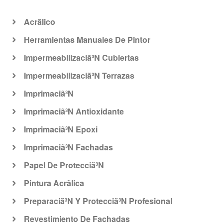
Acrã­lico
Herramientas Manuales De Pintor
Impermeabilizaciã³N Cubiertas
Impermeabilizaciã³N Terrazas
Imprimaciã³N
Imprimaciã³N Antioxidante
Imprimaciã³N Epoxi
Imprimaciã³N Fachadas
Papel De Protecciã³N
Pintura Acrã­lica
Preparaciã³N Y Protecciã³N Profesional
Revestimiento De Fachadas