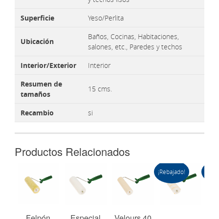
Superficie
Yeso/Perlita
Baños, Cocinas, Habitaciones,
Ubicación
salones, etc., Paredes y techos
Interior/Exterior
Interior
Resumen de
15 cms.
tamaños
Recambio
si
Productos Relacionados
¡Rebajado!
¡Reba
 60
Felpón
Especial
Velours 40