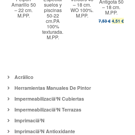
Antigota 50
Ant
cm.
Amarillo 50
suelos y
– 18 cm.
– 18 cm.
–
%.
– 22 cm.
piscinas
WO 100%.
M.PP.
t.
M.PP.
50-22
M.PP.
cm.PA
7,53 €
4,51 €
8,2
100%
texturada.
M.PP.
Acrã­lico
Herramientas Manuales De Pintor
Impermeabilizaciã³N Cubiertas
Impermeabilizaciã³N Terrazas
Imprimaciã³N
Imprimaciã³N Antioxidante