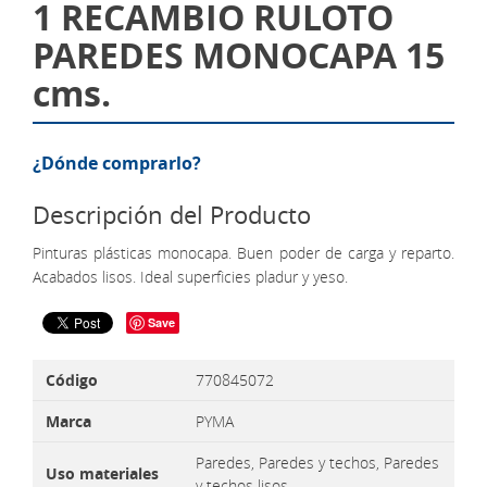
1 RECAMBIO RULOTO
PAREDES MONOCAPA 15
cms.
¿Dónde comprarlo?
Descripción del Producto
Pinturas plásticas monocapa. Buen poder de carga y reparto.
Acabados lisos. Ideal superficies pladur y yeso.
Save
Código
770845072
Marca
PYMA
Paredes, Paredes y techos, Paredes
Uso materiales
y techos lisos