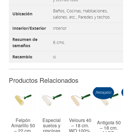
Baños, Cocinas, Habitaciones,
Ubicación
salones, etc., Paredes y techos
Interior/Exterior
Interior
Resumen de
6 cms.
tamaños
Recambio
si
Productos Relacionados
¡Rebajado!
¡Reba
 60
Felpón
Especial
Velours 40
Antigota 50
Ant
cm.
Amarillo 50
suelos y
– 18 cm.
– 18 cm.
–
%.
– 22 cm.
piscinas
WO 100%.