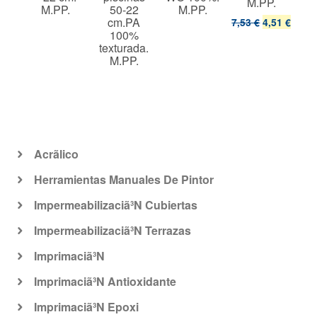
M.PP.
t.
M.PP.
50-22
M.PP.
cm.PA
7,53 €
4,51 €
8,2
100%
texturada.
M.PP.
Acrã­lico
Herramientas Manuales De Pintor
Impermeabilizaciã³N Cubiertas
Impermeabilizaciã³N Terrazas
Imprimaciã³N
Imprimaciã³N Antioxidante
Imprimaciã³N Epoxi