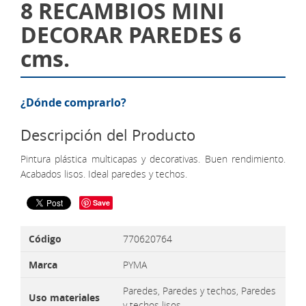
8 RECAMBIOS MINI
DECORAR PAREDES 6
cms.
¿Dónde comprarlo?
Descripción del Producto
Pintura plástica multicapas y decorativas. Buen rendimiento.
Acabados lisos. Ideal paredes y techos.
Save
Código
770620764
Marca
PYMA
Paredes, Paredes y techos, Paredes
Uso materiales
y techos lisos