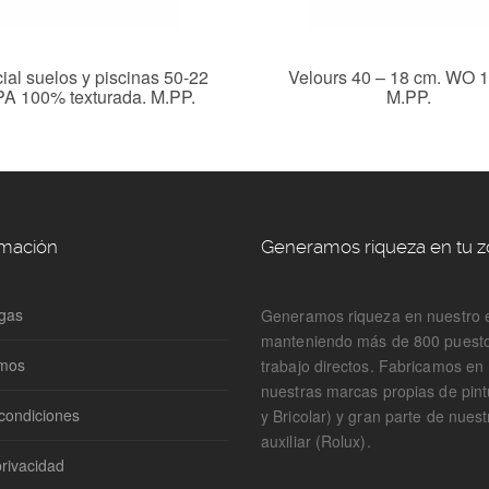
ial suelos y piscinas 50-22
Velours 40 – 18 cm. WO 
PA 100% texturada. M.PP.
M.PP.
rmación
Generamos riqueza en tu 
gas
Generamos riqueza en nuestro 
manteniendo más de 800 puest
omos
trabajo directos. Fabricamos e
nuestras marcas propias de pin
condiciones
y Bricolar) y gran parte de nuest
auxiliar (Rolux).
privacidad