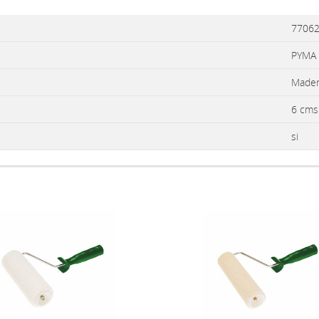
7706
PYMA
Mader
6 cms
si