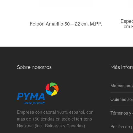
100%.
Espec
Felpón Amarillo 50 – 22 cm. M.PP.
cm.
Sobre nosotros
Más Info
Marcas ami
Quienes s
Empresa con capital 100% español, con
Términos y 
más de 150 tiendas en todo el territorio
Nacional (incl. Baleares y Canarias).
Política de 