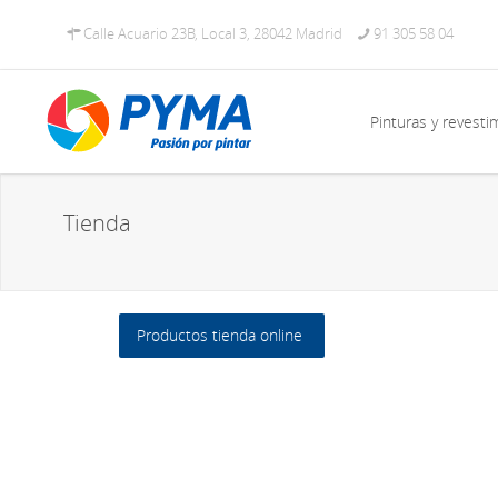
Calle Acuario 23B, Local 3, 28042 Madrid
91 305 58 04
Pinturas y revesti
Tienda
Productos tienda online