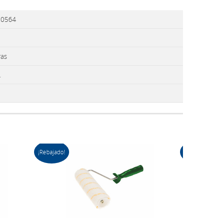
20564
as
.
¡Rebajado!
¡Rebajado!