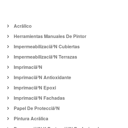
Acrã­lico
Herramientas Manuales De Pintor
Impermeabilizaciã³N Cubiertas
Impermeabilizaciã³N Terrazas
Imprimaciã³N
Imprimaciã³N Antioxidante
Imprimaciã³N Epoxi
Imprimaciã³N Fachadas
Papel De Protecciã³N
Pintura Acrã­lica