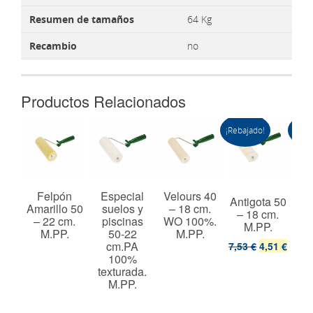
Resumen de tamaños
64 Kg
Recambio
no
Productos Relacionados
¡Rebajado!
¡Reba
 60
Felpón
Especial
Velours 40
Antigota 50
Ant
cm.
Amarillo 50
suelos y
– 18 cm.
– 18 cm.
–
%.
– 22 cm.
piscinas
WO 100%.
M.PP.
t.
M.PP.
50-22
M.PP.
cm.PA
7,53 €
4,51 €
8,2
100%
texturada.
M.PP.