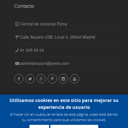
Contacto
Central de compras Pyma
Calle Acuario 23B, Local 3, 28042 Madrid
91 305 58 04
administracion@pyma.com
© Central de compras Pyma SL. Todos los derechos
Utilizamos cookies en este sitio para mejorar su
reservados. 2015-2016 |
Política de cookies
experiencia de usuario
Al hacer clic en cualquier enlace de esta página usted está dando
Powered by
su consentimiento para que utilicemos las cookies.