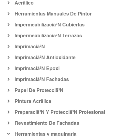
Acrã­lico
Herramientas Manuales De Pintor
Impermeabilizaciã³N Cubiertas
Impermeabilizaciã³N Terrazas
Imprimaciã³N
Imprimaciã³N Antioxidante
Imprimaciã³N Epoxi
Imprimaciã³N Fachadas
Papel De Protecciã³N
Pintura Acrã­lica
Preparaciã³N Y Protecciã³N Profesional
Revestimiento De Fachadas
Herramientas y maquinaria