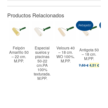
Productos Relacionados
¡Rebajado!
¡Reba
 60
Felpón
Especial
Velours 40
Antigota 50
Ant
cm.
Amarillo 50
suelos y
– 18 cm.
– 18 cm.
–
%.
– 22 cm.
piscinas
WO 100%.
M.PP.
t.
M.PP.
50-22
M.PP.
cm.PA
7,53 €
4,51 €
8,2
100%
texturada.
M.PP.