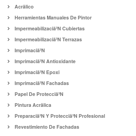
Acrã­lico
Herramientas Manuales De Pintor
Impermeabilizaciã³N Cubiertas
Impermeabilizaciã³N Terrazas
Imprimaciã³N
Imprimaciã³N Antioxidante
Imprimaciã³N Epoxi
Imprimaciã³N Fachadas
Papel De Protecciã³N
Pintura Acrã­lica
Preparaciã³N Y Protecciã³N Profesional
Revestimiento De Fachadas