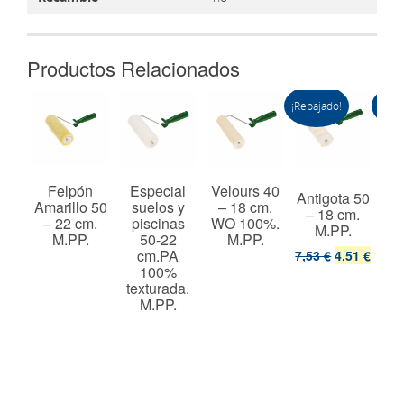
Productos Relacionados
¡Rebajado!
¡Reba
 60
Felpón
Especial
Velours 40
Antigota 50
Ant
cm.
Amarillo 50
suelos y
– 18 cm.
– 18 cm.
–
%.
– 22 cm.
piscinas
WO 100%.
M.PP.
t.
M.PP.
50-22
M.PP.
cm.PA
7,53 €
4,51 €
8,2
100%
texturada.
M.PP.