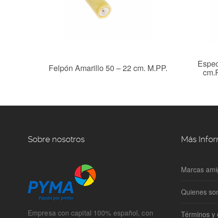
100%.
Espec
Felpón Amarillo 50 – 22 cm. M.PP.
cm.
Sobre nosotros
Más Info
Marcas ami
Quienes s
Empresa con capital 100% español, con
Términos y 