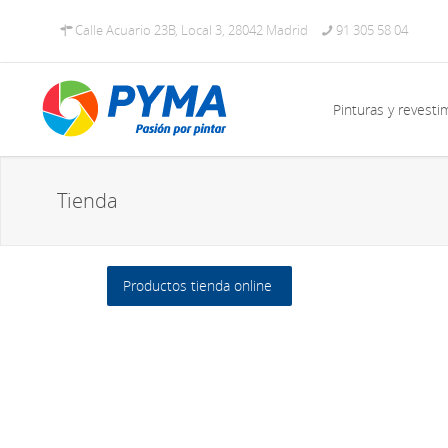
Calle Acuario 23B, Local 3, 28042 Madrid
91 305 58 04
Pinturas y revesti
Tienda
Productos tienda online