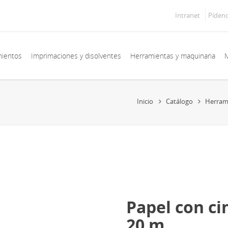
Intranet
Píden
mientos
Imprimaciones y disolventes
Herramientas y maquinaria
M
Inicio
Catálogo
Herram
Papel con ci
20 m.