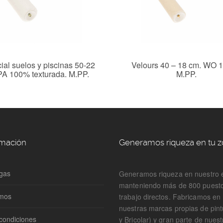
ial suelos y piscinas 50-22
Velours 40 – 18 cm. WO 
PA 100% texturada. M.PP.
M.PP.
rmación
Generamos riqueza en tu 
gas
Generamos riqueza en nuestro 
manteniendo más de 800 puest
omos
trabajo directos. Fabricamos e
nuestras marcas propias de pin
condiciones
y Bricolar) y gran parte de nuest