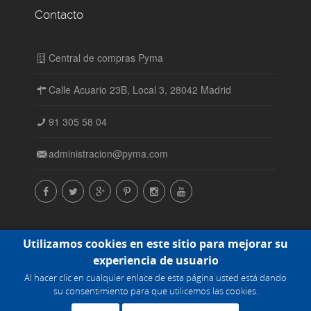
Contacto
Central de compras Pyma
Calle Acuario 23B, Local 3, 28042 Madrid
91 305 58 04
administracion@pyma.com
© Central de compras Pyma SL. Todos los derechos
Utilizamos cookies en este sitio para mejorar su
reservados. 2015-2016 |
Política de cookies
experiencia de usuario
Al hacer clic en cualquier enlace de esta página usted está dando
Powered by
su consentimiento para que utilicemos las cookies.