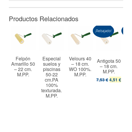
Productos Relacionados
¡Rebajado!
¡Reba
 60
Felpón
Especial
Velours 40
Antigota 50
Ant
cm.
Amarillo 50
suelos y
– 18 cm.
– 18 cm.
–
%.
– 22 cm.
piscinas
WO 100%.
M.PP.
t.
M.PP.
50-22
M.PP.
cm.PA
7,53 €
4,51 €
8,2
100%
texturada.
M.PP.