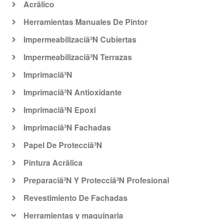
Acrã­lico
Herramientas Manuales De Pintor
Impermeabilizaciã³N Cubiertas
Impermeabilizaciã³N Terrazas
Imprimaciã³N
Imprimaciã³N Antioxidante
Imprimaciã³N Epoxi
Imprimaciã³N Fachadas
Papel De Protecciã³N
Pintura Acrã­lica
Preparaciã³N Y Protecciã³N Profesional
Revestimiento De Fachadas
Herramientas y maquinaria