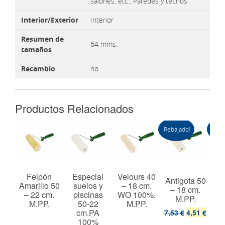
salones, etc., Paredes y techos
Interior/Exterior
Interior
Resumen de
64 mms.
tamaños
Recambio
no
Productos Relacionados
¡Rebajado!
¡Reba
 60
Felpón
Especial
Velours 40
Antigota 50
Ant
cm.
Amarillo 50
suelos y
– 18 cm.
– 18 cm.
–
%.
– 22 cm.
piscinas
WO 100%.
M.PP.
t.
M.PP.
50-22
M.PP.
cm.PA
7,53 €
4,51 €
8,2
100%