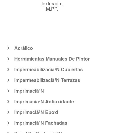
texturada.
M.PP.
Acrã­lico
Herramientas Manuales De Pintor
Impermeabilizaciã³N Cubiertas
Impermeabilizaciã³N Terrazas
Imprimaciã³N
Imprimaciã³N Antioxidante
Imprimaciã³N Epoxi
Imprimaciã³N Fachadas