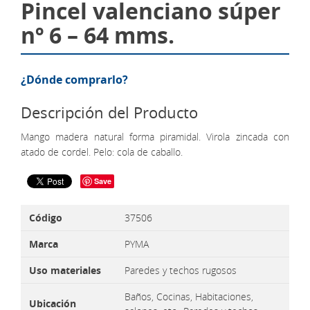
Pincel valenciano súper
nº 6 – 64 mms.
¿Dónde comprarlo?
Descripción del Producto
Mango madera natural forma piramidal. Virola zincada con
atado de cordel. Pelo: cola de caballo.
Save
Código
37506
Marca
PYMA
Uso materiales
Paredes y techos rugosos
Baños, Cocinas, Habitaciones,
Ubicación