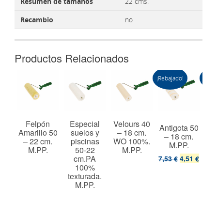
Resumen de tamaños
22 cms.
Recambio
no
Productos Relacionados
¡Rebajado!
¡Reba
 60
Felpón
Especial
Velours 40
Antigota 50
Ant
cm.
Amarillo 50
suelos y
– 18 cm.
– 18 cm.
–
%.
– 22 cm.
piscinas
WO 100%.
M.PP.
t.
M.PP.
50-22
M.PP.
cm.PA
7,53 €
4,51 €
8,2
100%
texturada.
M.PP.