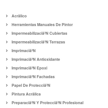
Acrã­lico
Herramientas Manuales De Pintor
Impermeabilizaciã³N Cubiertas
Impermeabilizaciã³N Terrazas
Imprimaciã³N
Imprimaciã³N Antioxidante
Imprimaciã³N Epoxi
Imprimaciã³N Fachadas
Papel De Protecciã³N
Pintura Acrã­lica
Preparaciã³N Y Protecciã³N Profesional