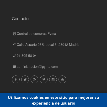
Contacto
Central de compras Pyma
Calle Acuario 23B, Local 3, 28042 Madrid
91 305 58 04
administracion@pyma.com
© Central de compras Pyma SL. Todos los derechos
Utilizamos cookies en este sitio para mejorar su
reservados. 2015-2016 |
Política de cookies
experiencia de usuario