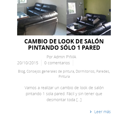
CAMBIO DE LOOK DE SALÓN
PINTANDO SÓLO 1 PARED
Por
Admin PYMA
20/10/2015
0 comentarios
Blog
,
Consejos generales de pintura
,
Dormitorios
,
Paredes
,
Pintura
Vamos a realizar un cambio de look de salón
pintando 1 sola pared. Fácil y sin tener que
desmontar toda […]
Leer más