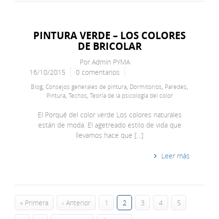
PINTURA VERDE – LOS COLORES
DE BRICOLAR
Por
Admin PYMA
16/10/2015
0 comentarios
Blog
,
Consejos generales de pintura
,
Dormitorios
,
Paredes
,
Pintura
,
Techos
,
Teoría de la psicología del color
El Porqué del color verde Los colores naturales
están de moda. El agetreado estilo de vida que
llevamos hace que […]
Leer más
« Primera
‹ Anterior
1
2
3
4
5