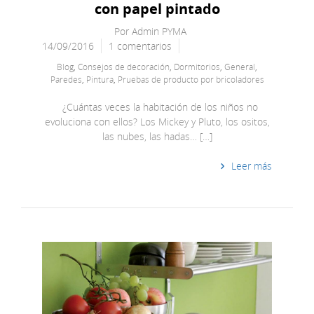
con papel pintado
Por
Admin PYMA
14/09/2016
1 comentarios
Blog
,
Consejos de decoración
,
Dormitorios
,
General
,
Paredes
,
Pintura
,
Pruebas de producto por bricoladores
¿Cuántas veces la habitación de los niños no
evoluciona con ellos? Los Mickey y Pluto, los ositos,
las nubes, las hadas… […]
Leer más