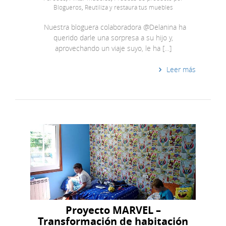
Blogueros
,
Reutiliza y restaura tus muebles
Nuestra bloguera colaboradora @Delanina ha
querido darle una sorpresa a su hijo y,
aprovechando un viaje suyo, le ha […]
Leer más
Proyecto MARVEL –
Transformación de habitación