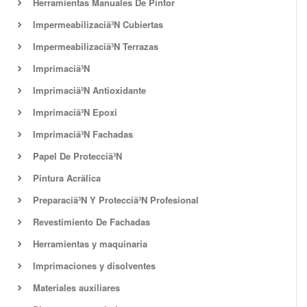
Herramientas Manuales De Pintor
Impermeabilizaciã³N Cubiertas
Impermeabilizaciã³N Terrazas
Imprimaciã³N
Imprimaciã³N Antioxidante
Imprimaciã³N Epoxi
Imprimaciã³N Fachadas
Papel De Protecciã³N
Pintura Acrã­lica
Preparaciã³N Y Protecciã³N Profesional
Revestimiento De Fachadas
Herramientas y maquinaria
Imprimaciones y disolventes
Materiales auxiliares