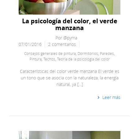
La psicología del color, el verde
manzana
Por
@pyma
07/01/2016
2 comentarios
Consejos generales de pintura
,
Dormitorios
,
Paredes
,
Pintura
,
Techos
,
Teoría de la psicología del color
Características del color verde manzana El verde es
un tono que se asocia con la naturaleza, la energía
natural, ya […]
Leer más