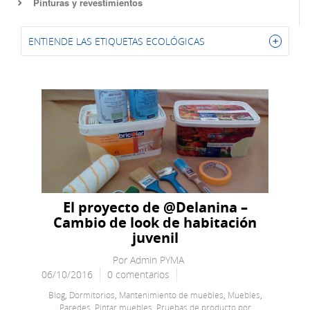
Pinturas y revestimientos
ENTIENDE LAS ETIQUETAS ECOLÓGICAS
El proyecto de @Delanina –
Cambio de look de habitación
juvenil
Por
Admin PYMA
06/10/2016
0 comentarios
Blog
,
Dormitorios
,
Mantenimiento de muebles
,
Muebles
,
Paredes
,
Pintar muebles
,
Pruebas de producto por