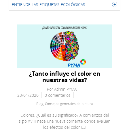
ENTIENDE LAS ETIQUETAS ECOLÓGICAS
¿Tanto influye el color en
nuestras vidas?
Por
Admin PYMA
23/01/2020
0 comentarios
Blog
,
Consejos generales de pintura
Colores. ¿Cuál es su significado? A comienzos del
siglo XVIII nace una nueva corriente donde evalúan
los efectos del color […]