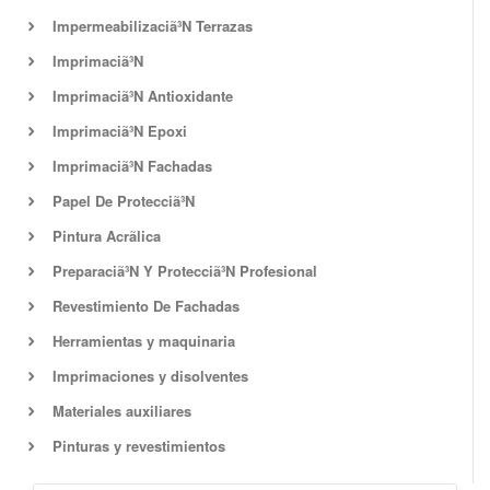
Impermeabilizaciã³N Terrazas
Imprimaciã³N
Imprimaciã³N Antioxidante
Imprimaciã³N Epoxi
Imprimaciã³N Fachadas
Papel De Protecciã³N
Pintura Acrã­lica
Preparaciã³N Y Protecciã³N Profesional
Revestimiento De Fachadas
Herramientas y maquinaria
Imprimaciones y disolventes
Materiales auxiliares
Pinturas y revestimientos