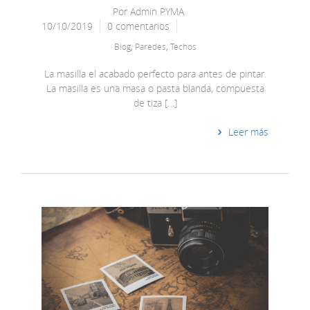
Por
Admin PYMA
10/10/2019
0 comentarios
Blog
,
Paredes
,
Techos
La masilla el acabado perfecto para antes de pintar.
La masilla es una masa o pasta blanda, compuesta
de tiza […]
Leer más