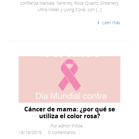
confianza Marsala, Serenity, Rose Quartz, Greenery,
Ultra Violet y Living Coral, son […]
Leer más
Cáncer de mama: ¿por qué se
utiliza el color rosa?
Por
Admin PYMA
18/10/2019
0 comentarios