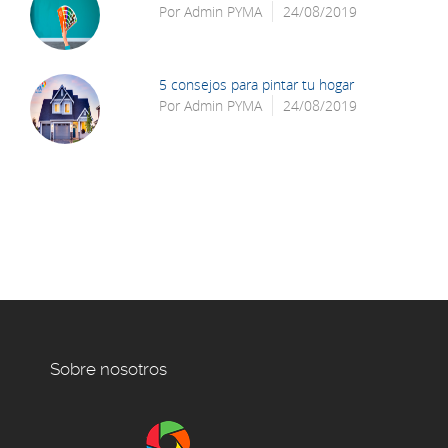
Por
Admin PYMA
24/08/2019
5 consejos para pintar tu hogar
Por
Admin PYMA
24/08/2019
Sobre nosotros