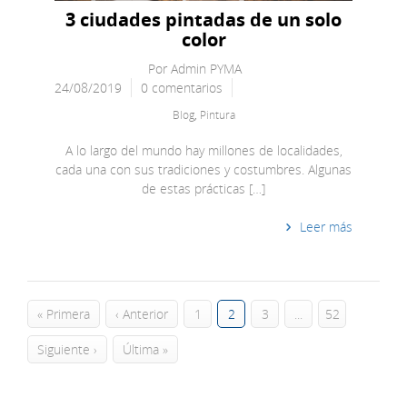
3 ciudades pintadas de un solo
color
Por
Admin PYMA
24/08/2019
0 comentarios
Blog
,
Pintura
A lo largo del mundo hay millones de localidades,
cada una con sus tradiciones y costumbres. Algunas
de estas prácticas […]
Leer más
« Primera
‹ Anterior
1
2
3
...
52
Siguiente ›
Última »