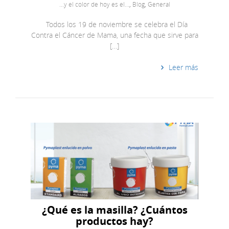
...y el color de hoy es el...
,
Blog
,
General
Todos los 19 de noviembre se celebra el Día
Contra el Cáncer de Mama, una fecha que sirve para
[…]
Leer más
¿Qué es la masilla? ¿Cuántos
productos hay?